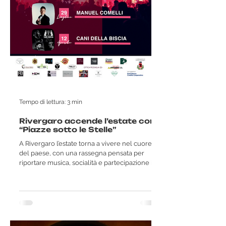
Tempo di lettura: 3 min
Rivergaro accende l’estate con
“Piazze sotto le Stelle”
A Rivergaro l’estate torna a vivere nel cuore
del paese, con una rassegna pensata per
riportare musica, socialità e partecipazione in
piazza. Si chiama “Piazze sotto le Stelle –
Mercoledì a Rivergaro” ed è il progetto
promosso dall’associazione Le nostre radici
APS, con l’obiettivo di creare appuntamenti
capaci di unire intrattenimento, convivialità e
valorizzazione del territorio. Non si tratta