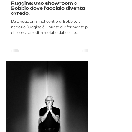
Ruggine: uno showroom a
Bobbio dove l’acciaio diventa
arredo.
Da cinque anni, nel centro di Bobbio, il
negozio Ruggine è il punto di riferimento per
chi cerca arredi in metallo dallo stile
essenziale ed esclusivo. Lo showroom
espone una selezione di pezzi realizzati in
acciaio, pensati per mostrare alcune delle
possibilità che questo materiale offre
nell’arredamento, sia per interni che per
esterni. Il negozio nasce da un’idea di Sabrina
Bellini, moglie di Federico Ragnini, unendo la
sua passione per il design d’arredo al legame
person