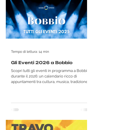
Tempo di lettura: 14 min
Gli Eventi 2026 a Bobbio
Scopri tutti gli eventi in programma a Bobbio
durante il 2026: un calendario ricco di
appuntamenti tra cultura, musica, tradizione
ed enogastronomia nel cuore della Val
Trebbia. In questa pagina trovi il calendario
completo e aggiornato degli eventi a Bobbio,
con sagre, feste popolari, concerti, visite
guidate e manifestazioni durante tutto l’anno.
Un’occasione perfetta per vivere il borgo in
ogni stagione e non perdere le iniziative più
interessanti. Consulta le date e organ