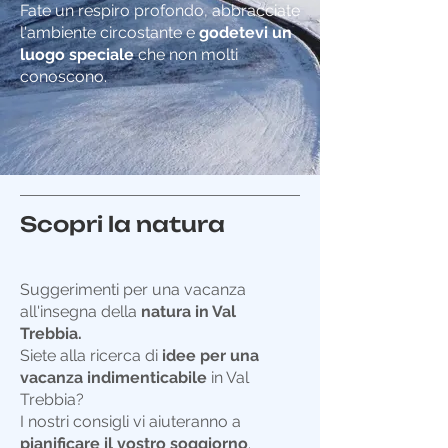
Fate un respiro profondo, abbracciate
l'ambiente circostante e
godetevi un
luogo speciale
che non molti
conoscono.
Scopri la natura
Suggerimenti per una vacanza
all'insegna della
natura in Val
Trebbia.
Siete alla ricerca di
idee per una
vacanza indimenticabile
in Val
Trebbia?
I nostri consigli vi aiuteranno a
pianificare il vostro soggiorno
.