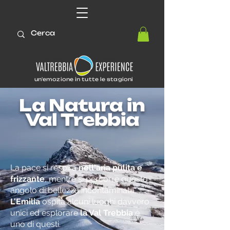
un'emozione in tutte le stagioni
La Natura in
Val Trebbia
La pace si respira
nell'aria pulita e
frizzante
, mentre si percorre questo
angolo di bellezza incontaminata.
L'Emilia
ospita alcuni luoghi davvero
unici ed esplorare
la Val Trebbia
è
uno di questi.