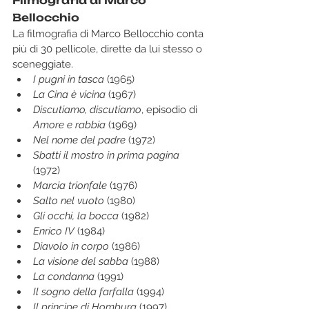
Filmografia di Marco 
Bellocchio
La filmografia di Marco Bellocchio conta 
più di 30 pellicole, dirette da lui stesso o 
sceneggiate. 
I pugni in tasca
 (1965)
La Cina è vicina
 (1967)
Discutiamo, discutiamo
, episodio di 
Amore e rabbia
 (1969)
Nel nome del padre
 (1972)
Sbatti il mostro in prima pagina
(1972)
Marcia trionfale
 (1976)
Salto nel vuoto
 (1980)
Gli occhi, la bocca
 (1982)
Enrico IV
 (1984)
Diavolo in corpo
 (1986)
La visione del sabba
 (1988)
La condanna
 (1991)
Il sogno della farfalla
 (1994)
Il principe di Homburg
 (1997)