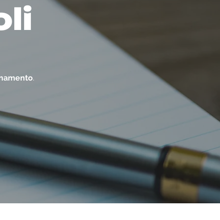
oli
ornamento
.