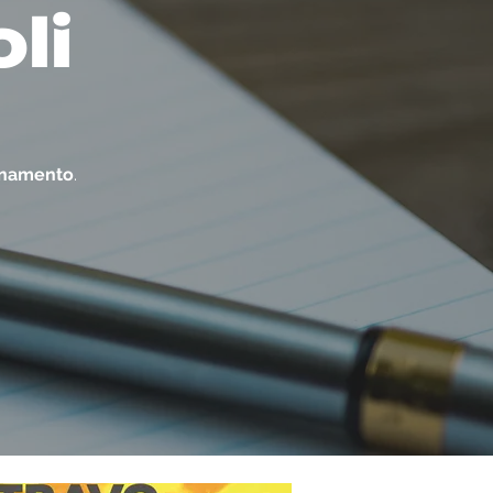
oli
ornamento
.