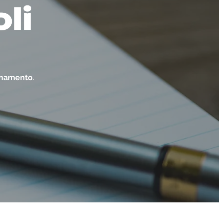
oli
ornamento
.